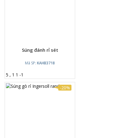
Súng đánh rỉ sét
Mã SP:
KAHB3718
5
,
1
1
-
1
-20%