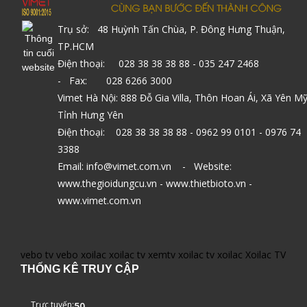
Trụ sở: 48 Huỳnh Tấn Chùa, P. Đông Hưng Thuận,
TP.HCM
Điện thoại: 028 38 38 38 88 - 035 247 2468
- Fax: 028 6266 3000
Vimet Hà Nội: 888 Đỗ Gia Villa, Thôn Hoan Ái, Xã Yên Mỹ
Tỉnh Hưng Yên
Điện thoại: 028 38 38 38 88 - 0962 99 0101 - 0976 74
3388
Email: info@vimet.com.vn - Website:
www.thegioidungcu.vn - www.thietbioto.vn -
www.vimet.com.vn
vebo tv
vebo
xoilac
xoilac tv
xemtv
xoilac tv
xoilac
Xoilac TV
THỐNG KÊ TRUY CẬP
Trực tuyến:
50