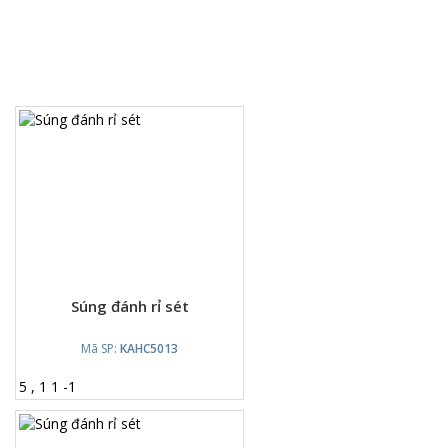
Súng đánh rỉ sét
Mã SP:
KAHC5013
5
,
1
1
-
1